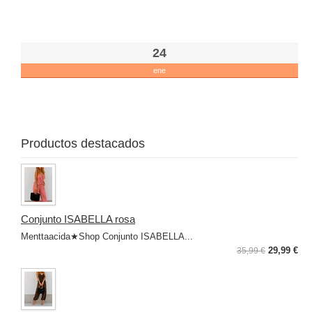
Col
🌼
24
ene
RE
❤
❤
Productos destacados
Conjunto ISABELLA rosa
Menttaacida★Shop Conjunto ISABELLA...
29,99 €
35,99 €