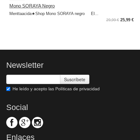
Mono SORAYA Negro
Menttaacida★Shop Mono SORAYA negro El...
25,99 €
29,99 €
Newsletter
Suscríbete
He leído y acepto las
Políticas de privacidad
Social
Enlaces