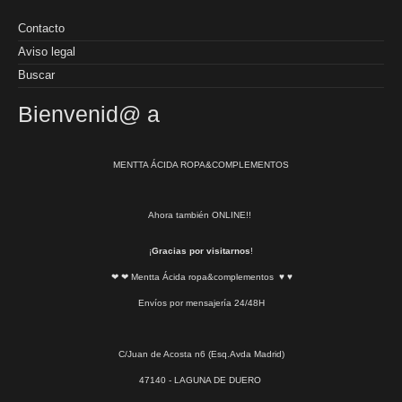
Contacto
Aviso legal
Buscar
Bienvenid@ a
MENTTA ÁCIDA ROPA&COMPLEMENTOS
Ahora también ONLINE!!
¡
Gracias por visitarnos
!
❤ ❤ Mentta Ácida ropa&complementos ♥ ♥
Envíos por mensajería 24/48H
C/Juan de Acosta n6 (Esq.Avda Madrid)
47140 - LAGUNA DE DUERO