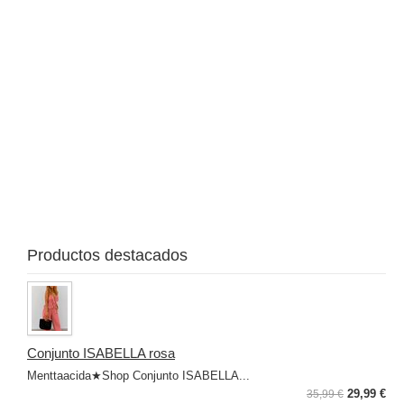
col
"
su
in
lov
20
Cos
rec
lle
Productos destacados
Conjunto ISABELLA rosa
Menttaacida★Shop Conjunto ISABELLA...
29,99 €
35,99 €