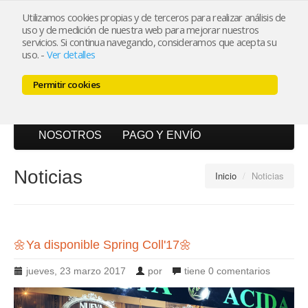
Utilizamos cookies propias y de terceros para realizar análisis de
uso y de medición de nuestra web para mejorar nuestros
Mi cuenta
servicios. Si continua navegando, consideramos que acepta su
uso.
-
Ver detalles
Carrito (0)
Permitir cookies
INICIO
CATÁLOGO
BLOG
NOSOTROS
PAGO Y ENVÍO
Noticias
Inicio
/
Noticias
🌼Ya disponible Spring Coll'17🌼
jueves, 23 marzo 2017
por
tiene
0 comentarios