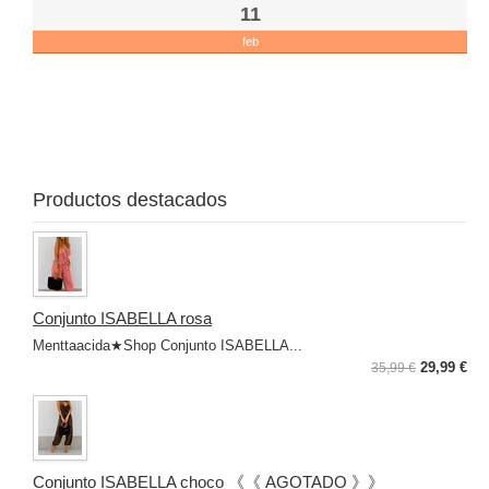
11
feb
No
Es
♥
Le
col
Productos destacados
Conjunto ISABELLA rosa
Menttaacida★Shop Conjunto ISABELLA...
29,99 €
35,99 €
Conjunto ISABELLA choco 《《 AGOTADO 》》