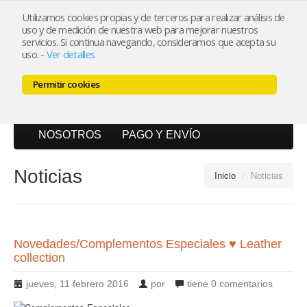
Utilizamos cookies propias y de terceros para realizar análisis de
uso y de medición de nuestra web para mejorar nuestros
Mi cuenta
servicios. Si continua navegando, consideramos que acepta su
uso.
-
Ver detalles
Carrito (0)
Permitir cookies
INICIO
CATÁLOGO
BLOG
NOSOTROS
PAGO Y ENVÍO
Noticias
Inicio
/
Noticias
Novedades/Complementos Especiales ♥ Leather
collection
jueves, 11 febrero 2016
por
tiene
0 comentarios