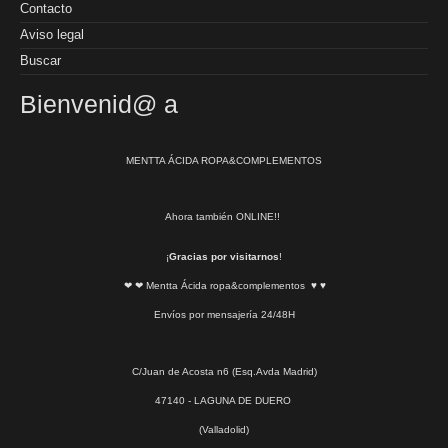
Contacto
Aviso legal
Buscar
Bienvenid@ a
MENTTA ÁCIDA ROPA&COMPLEMENTOS
Ahora también ONLINE!!
¡
Gracias por visitarnos
!
❤ ❤ Mentta Ácida ropa&complementos ♥ ♥
Envíos por mensajería 24/48H
C/Juan de Acosta n6 (Esq.Avda Madrid)
47140 - LAGUNA DE DUERO
(Valladolid)