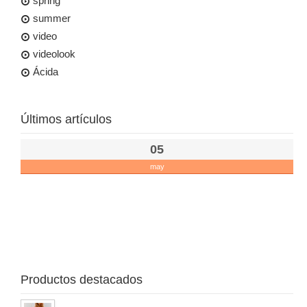
spring
summer
video
videolook
Ácida
Últimos artículos
05
may
🌼
Ya
dis
Sp
Col
🌼
Productos destacados