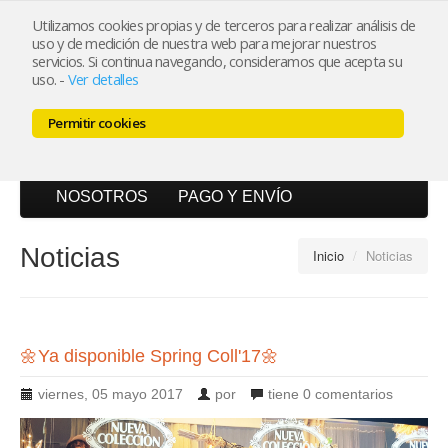
Utilizamos cookies propias y de terceros para realizar análisis de
uso y de medición de nuestra web para mejorar nuestros
Mi cuenta
servicios. Si continua navegando, consideramos que acepta su
uso.
-
Ver detalles
Carrito (0)
Permitir cookies
INICIO
CATÁLOGO
BLOG
NOSOTROS
PAGO Y ENVÍO
Noticias
Inicio
/
Noticias
🌼Ya disponible Spring Coll'17🌼
viernes, 05 mayo 2017
por
tiene
0 comentarios