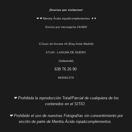
¡
Gracias por visitarnos
!
❤ ❤ Mentta Ácida ropa&complementos ♥ ♥
Envíos por mensajería 24/48H
C/Juan de Acosta n6 (Esq.Avda Madrid)
47140 - LAGUNA DE DUERO
(Valladolid)
638 76 26 90
983081376
❤ Prohibida la reproducción Total/Parcial de cualquiera de los
contenidos en el SITIO.
❤ Prohibido el uso de nuestras Fotografías sin consentimiento por
escrito de parte de Mentta Ácida ropa&complementos.