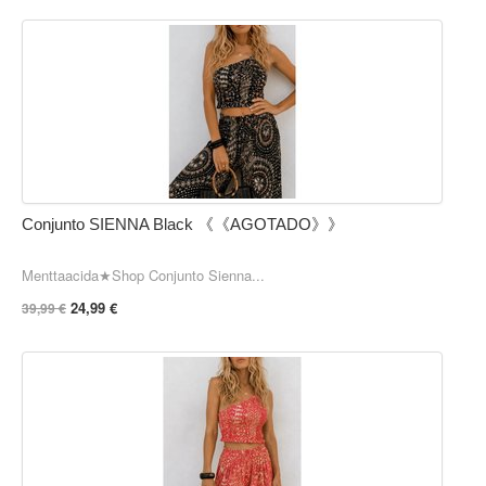
Conjunto SIENNA Black 《《AGOTADO》》
Menttaacida★Shop Conjunto Sienna...
24,99 €
39,99 €