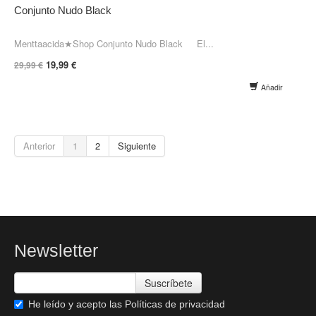
Conjunto Nudo Black
Menttaacida★Shop Conjunto Nudo Black El...
19,99 €
29,99 €
Añadir
Anterior
1
2
Siguiente
Newsletter
Suscríbete
He leído y acepto las
Políticas de privacidad