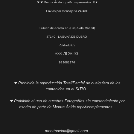
❤ ❤ Mentta Ácida ropa&complementos ♥ ♥
Envíos por mensajería 24/48H
C/Juan de Acosta n6 (Esq.Avda Madrid)
47140 - LAGUNA DE DUERO
(Valladolid)
638 76 26 90
983081376
❤ Prohibida la reproducción Total/Parcial de cualquiera de los
contenidos en el SITIO.
❤ Prohibido el uso de nuestras Fotografías sin consentimiento por
escrito de parte de Mentta Ácida ropa&complementos.
menttaacida@gmail.com