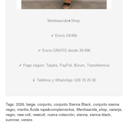
Menttaacida★Shop
✔ Envío 24/48h
✔ Envío GRATIS desde 39,99€
✔ Pago seguro: Tarjeta, PayPal, Bizum, Transferencia
📱 Teléfono y WhatsApp: 638 76 26 90
Tags:
2026
,
beige
,
conjunto
,
conjunto Sienna Black
,
conjunto sienna
negro
,
mentta Ácida ropa&complementos
,
Menttaacida_shop
,
naranja
,
negro
,
new coll
,
newcoll
,
nueva colecciòn
,
sienna
,
sienna black
,
summer
,
verano