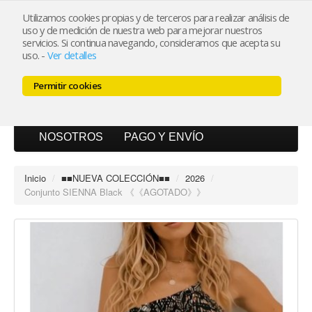
Utilizamos cookies propias y de terceros para realizar análisis de
uso y de medición de nuestra web para mejorar nuestros
Mi cuenta
servicios. Si continua navegando, consideramos que acepta su
uso.
-
Ver detalles
Carrito (0)
Permitir cookies
INICIO
CATÁLOGO
BLOG
NOSOTROS
PAGO Y ENVÍO
Inicio
/
■■NUEVA COLECCIÓN■■
/
2026
/
Conjunto SIENNA Black 《《AGOTADO》》