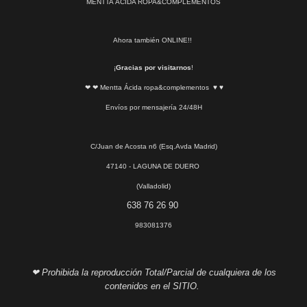
MENTTA ÁCIDA ROPA&COMPLEMENTOS
Ahora también ONLINE!!
¡
Gracias por visitarnos
!
❤ ❤ Mentta Ácida ropa&complementos ♥ ♥
Envíos por mensajería 24/48H
C/Juan de Acosta n6 (Esq.Avda Madrid)
47140 - LAGUNA DE DUERO
(Valladolid)
638 76 26 90
983081376
❤ Prohibida la reproducción Total/Parcial de cualquiera de los
contenidos en el SITIO.