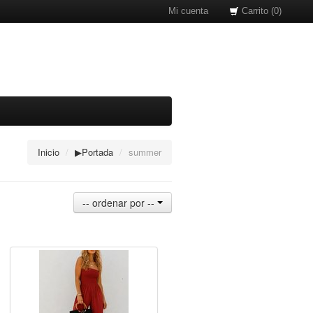
Mi cuenta
Carrito (0)
Inicio
/
▶Portada
/
summer
-- ordenar por --