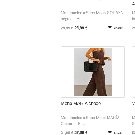
Menttaacida★Shop Mono SORAYA
M
negro El...
b
25,99 €
29,99 €
2
Añadir
Mono MARÍA choco
V
Menttaacida★Shop Mono MARÍA
M
Choco El...
S
27,99 €
31,99 €
5
Añadir