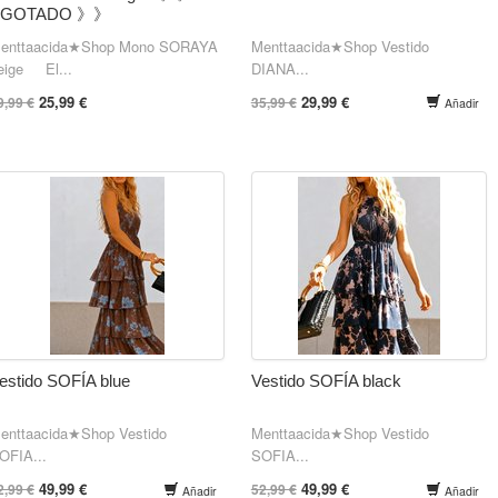
AGOTADO 》》
enttaacida★Shop Mono SORAYA
Menttaacida★Shop Vestido
eige El...
DIANA...
25,99 €
29,99 €
9,99 €
35,99 €
Añadir
estido SOFÍA blue
Vestido SOFÍA black
enttaacida★Shop Vestido
Menttaacida★Shop Vestido
OFIA...
SOFIA...
49,99 €
49,99 €
2,99 €
52,99 €
Añadir
Añadir