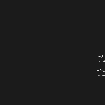
❤ Pro
cual
❤ Proh
consen