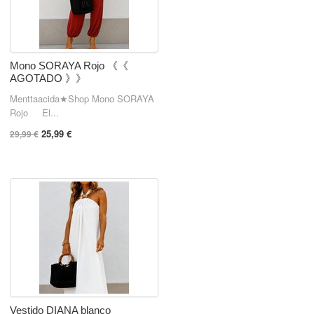
Mono SORAYA Rojo 《《
AGOTADO 》》
Menttaacida★Shop Mono SORAYA
Rojo El...
25,99 €
29,99 €
Vestido DIANA blanco