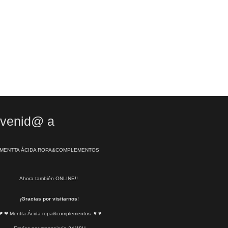
nvenid@ a
MENTTA ÁCIDA ROPA&COMPLEMENTOS
Ahora también ONLINE!!
¡
Gracias por visitarnos
!
❤ ❤ Mentta Ácida ropa&complementos ♥ ♥