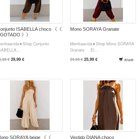
onjunto ISABELLA choco 《《
Mono SORAYA Granate
AGOTADO 》》
enttaacida★Shop Conjunto
Menttaacida★Shop Mono SORAYA
SABELLA...
Granate El...
29,99 €
25,99 €
5,99 €
29,99 €
Añadir
ono SORAYA beige 《《
Vestido DIANA choco