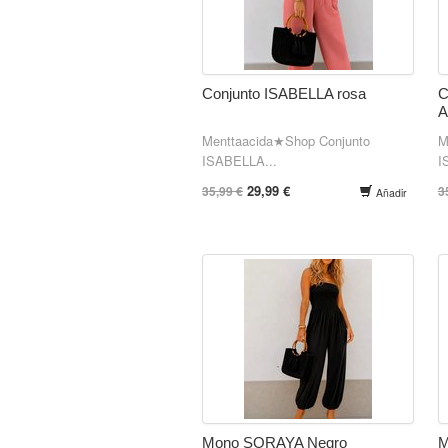
Conjunto ISABELLA rosa
C
Menttaacida★Shop Conjunto
M
ISABELLA...
I
29,99 €
35,99 €
3
Añadir
Mono SORAYA Negro
M