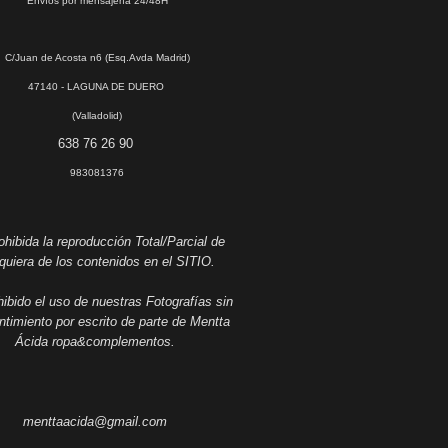
Envíos por mensajería 24/48H
C/Juan de Acosta n6 (Esq.Avda Madrid)
47140 - LAGUNA DE DUERO
(Valladolid)
638 76 26 90
983081376
hibida la reproducción Total/Parcial de
quiera de los contenidos en el SITIO.
ibido el uso de nuestras Fotografías sin
timiento por escrito de parte de Mentta
Ácida ropa&complementos.
menttaacida@gmail.com