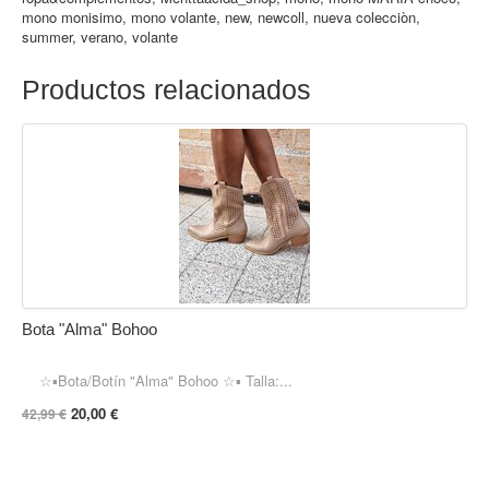
mono monisimo
,
mono volante
,
new
,
newcoll
,
nueva colecciòn
,
summer
,
verano
,
volante
Productos relacionados
Bota "Alma" Bohoo
☆▪︎Bota/Botín "Alma" Bohoo ☆▪︎ Talla:...
20,00 €
42,99 €