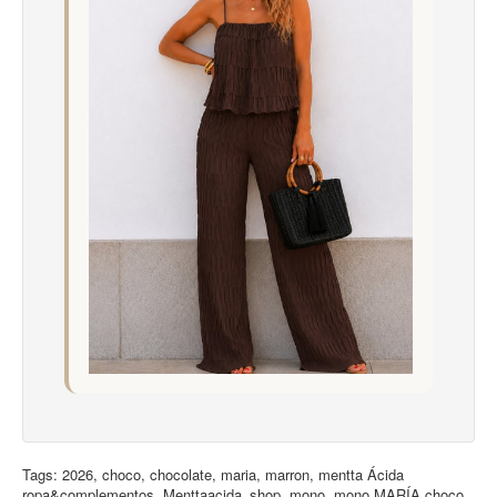
Tags:
2026
,
choco
,
chocolate
,
maria
,
marron
,
mentta Ácida
ropa&complementos
,
Menttaacida_shop
,
mono
,
mono MARÍA choco
,