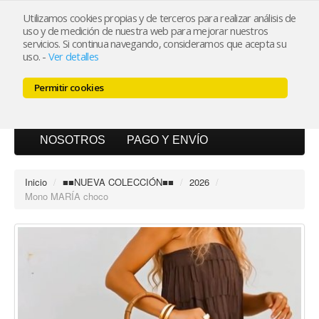
Utilizamos cookies propias y de terceros para realizar análisis de
uso y de medición de nuestra web para mejorar nuestros
Mi cuenta
servicios. Si continua navegando, consideramos que acepta su
uso.
-
Ver detalles
Carrito (0)
Permitir cookies
INICIO
CATÁLOGO
BLOG
NOSOTROS
PAGO Y ENVÍO
Inicio
/
■■NUEVA COLECCIÓN■■
/
2026
/
Mono MARÍA choco