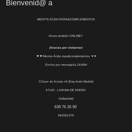
Bienvenid@ a
MENTTA ÁCIDA ROPA&COMPLEMENTOS
Ahora también ONLINE!!
¡
Gracias por visitarnos
!
❤ ❤ Mentta Ácida ropa&complementos ♥ ♥
Envíos por mensajería 24/48H
C/Juan de Acosta n6 (Esq.Avda Madrid)
47140 - LAGUNA DE DUERO
(Valladolid)
638 76 26 90
983081376