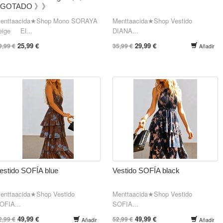
AGOTADO 》》
enttaacida★Shop Mono SORAYA
Menttaacida★Shop Vestido
eige El...
DIANA...
25,99 €
29,99 €
9,99 €
35,99 €
Añadir
estido SOFÍA blue
Vestido SOFÍA black
enttaacida★Shop Vestido
Menttaacida★Shop Vestido
OFIA...
SOFIA...
49,99 €
49,99 €
2,99 €
52,99 €
Añadir
Añadir