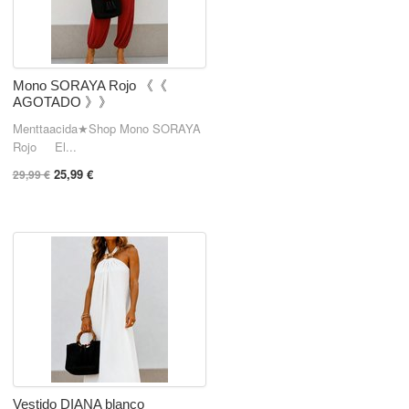
Mono SORAYA Rojo 《《
AGOTADO 》》
Menttaacida★Shop Mono SORAYA
Rojo El...
25,99 €
29,99 €
Vestido DIANA blanco