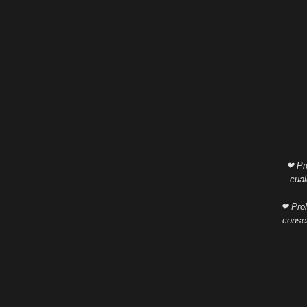
❤ Pro
cual
❤ Proh
consen