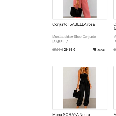
Conjunto ISABELLA rosa
C
Menttaacida★Shop Conjunto
M
ISABELLA...
I
29,99 €
35,99 €
3
Añadir
Mono SORAYA Negro
M