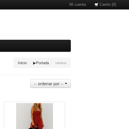
Mi cuenta
Carrito (0)
Inicio
/
▶Portada
/
verano
-- ordenar por --