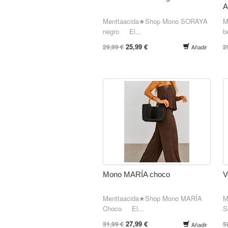
Menttaacida★Shop Mono SORAYA
M
negro El...
b
25,99 €
29,99 €
2
Añadir
Mono MARÍA choco
V
Menttaacida★Shop Mono MARÍA
M
Choco El...
S
27,99 €
31,99 €
5
Añadir