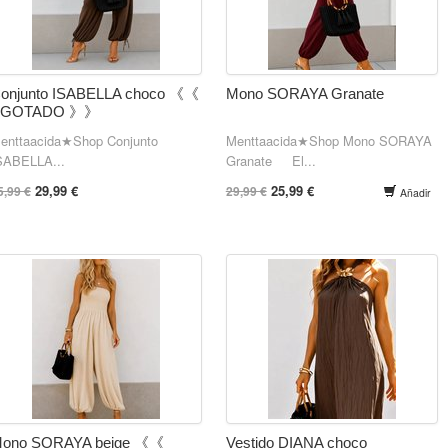
onjunto ISABELLA choco 《《
Mono SORAYA Granate
AGOTADO 》》
enttaacida★Shop Conjunto
Menttaacida★Shop Mono SORAYA
SABELLA...
Granate El...
29,99 €
25,99 €
5,99 €
29,99 €
Añadir
ono SORAYA beige 《《
Vestido DIANA choco