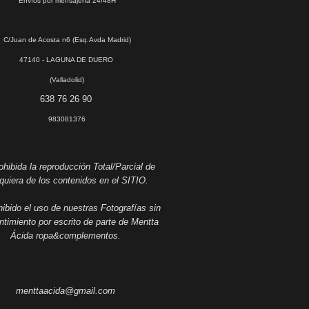
Envíos por mensajería 24/48H
C/Juan de Acosta n6 (Esq.Avda Madrid)
47140 - LAGUNA DE DUERO
(Valladolid)
638 76 26 90
983081376
hibida la reproducción Total/Parcial de
quiera de los contenidos en el SITIO.
ibido el uso de nuestras Fotografías sin
timiento por escrito de parte de Mentta
Ácida ropa&complementos.
menttaacida@gmail.com