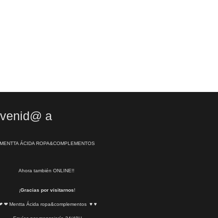
nvenid@ a
MENTTA ÁCIDA ROPA&COMPLEMENTOS
Ahora también ONLINE!!
¡
Gracias por visitarnos
!
❤ ❤ Mentta Ácida ropa&complementos ♥ ♥