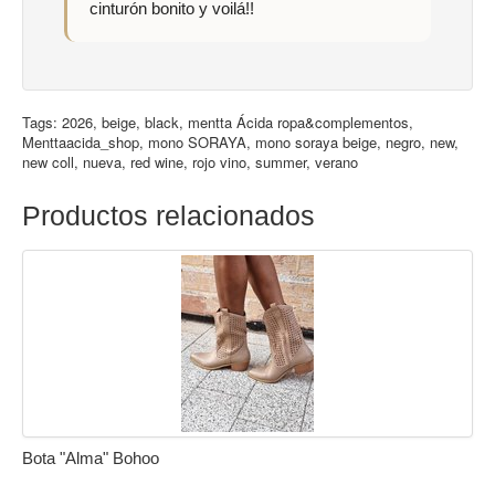
cinturón bonito y voilá!!
Tags:
2026
,
beige
,
black
,
mentta Ácida ropa&complementos
,
Menttaacida_shop
,
mono SORAYA
,
mono soraya beige
,
negro
,
new
,
new coll
,
nueva
,
red wine
,
rojo vino
,
summer
,
verano
Productos relacionados
Bota "Alma" Bohoo