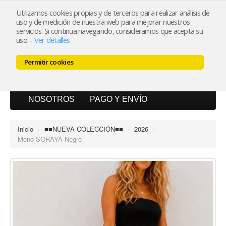
Utilizamos cookies propias y de terceros para realizar análisis de
uso y de medición de nuestra web para mejorar nuestros
Mi cuenta
servicios. Si continua navegando, consideramos que acepta su
uso.
-
Ver detalles
Carrito (0)
Permitir cookies
INICIO
CATÁLOGO
BLOG
NOSOTROS
PAGO Y ENVÍO
Inicio
/
■■NUEVA COLECCIÓN■■
/
2026
/
Mono SORAYA Negro