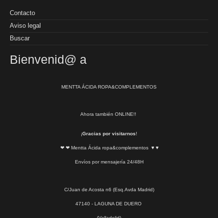
Contacto
Aviso legal
Buscar
Bienvenid@ a
MENTTA ÁCIDA ROPA&COMPLEMENTOS
Ahora también ONLINE!!
¡
Gracias por visitarnos
!
❤ ❤ Mentta Ácida ropa&complementos ♥ ♥
Envíos por mensajería 24/48H
C/Juan de Acosta n6 (Esq.Avda Madrid)
47140 - LAGUNA DE DUERO
(Valladolid)