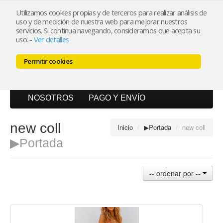
Utilizamos cookies propias y de terceros para realizar análisis de
uso y de medición de nuestra web para mejorar nuestros
Mi cuenta
servicios. Si continua navegando, consideramos que acepta su
uso.
-
Ver detalles
Carrito (0)
Permitir cookies
INICIO
CATÁLOGO
BLOG
NOSOTROS
PAGO Y ENVÍO
new coll
Inicio
/
▶Portada
/
new coll
▶Portada
-- ordenar por --