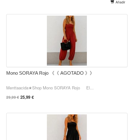
Añadir
Mono SORAYA Rojo 《《 AGOTADO 》》
Menttaacida★Shop Mono SORAYA Rojo El...
25,99 €
29,99 €