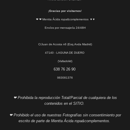
¡
Gracias por visitarnos
!
❤ ❤ Mentta Ácida ropa&complementos ♥ ♥
Envíos por mensajería 24/48H
C/Juan de Acosta n6 (Esq.Avda Madrid)
47140 - LAGUNA DE DUERO
(Valladolid)
638 76 26 90
983081376
❤ Prohibida la reproducción Total/Parcial de cualquiera de los
contenidos en el SITIO.
❤ Prohibido el uso de nuestras Fotografías sin consentimiento por
escrito de parte de Mentta Ácida ropa&complementos.