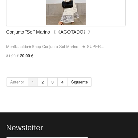
Conjunto "Sol" Marino 《《AGOTADO》》
Menttaacida★Shop Conjunto Sol Marino ★ SUPER...
20,00 €
31,99 €
Anterior
1
2
3
4
Siguiente
Newsletter