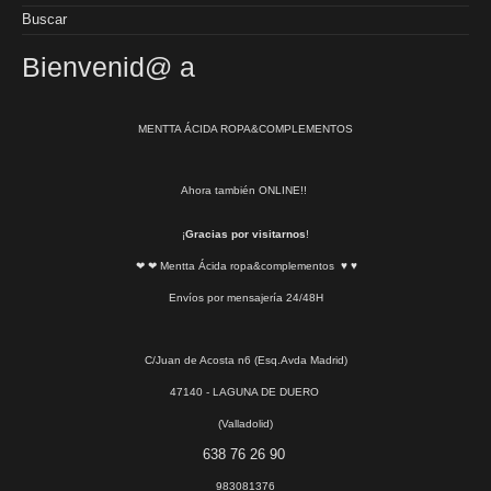
Buscar
Bienvenid@ a
MENTTA ÁCIDA ROPA&COMPLEMENTOS
Ahora también ONLINE!!
¡
Gracias por visitarnos
!
❤ ❤ Mentta Ácida ropa&complementos ♥ ♥
Envíos por mensajería 24/48H
C/Juan de Acosta n6 (Esq.Avda Madrid)
47140 - LAGUNA DE DUERO
(Valladolid)
638 76 26 90
983081376