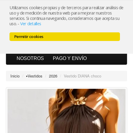
Utilizamos cookies propias y de terceros para realizar análisis de
uso y de medición de nuestra web para mejorar nuestros
Mi cuenta
servicios. Si continua navegando, consideramos que acepta su
uso.
-
Ver detalles
Carrito (0)
Permitir cookies
INICIO
CATÁLOGO
BLOG
NOSOTROS
PAGO Y ENVÍO
Inicio
/
▪︎Vestidos
/
2026
/
Vestido DIANA choco