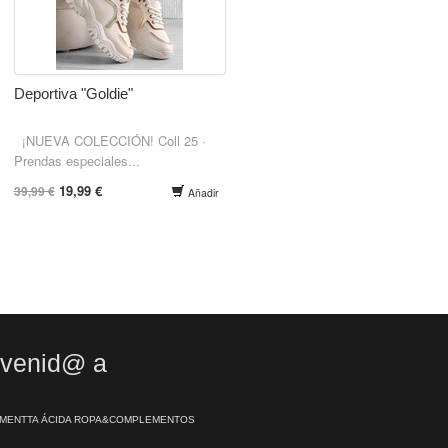
Deportiva "Goldie"
¡NUEVA COLECCIÓN! Coll 25 ·
Prendas especiales...
19,99 €
39,99 €
Añadir
nvenid@ a
MENTTA ÁCIDA ROPA&COMPLEMENTOS