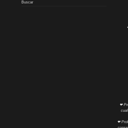
Buscar
❤ Pro
cual
❤ Proh
consen