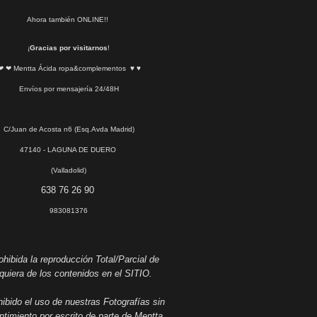
Ahora también ONLINE!!
¡
Gracias por visitarnos
!
❤ ❤ Mentta Ácida ropa&complementos ♥ ♥
Envíos por mensajería 24/48H
C/Juan de Acosta n6 (Esq.Avda Madrid)
47140 - LAGUNA DE DUERO
(Valladolid)
638 76 26 90
983081376
hibida la reproducción Total/Parcial de
quiera de los contenidos en el SITIO.
ibido el uso de nuestras Fotografías sin
timiento por escrito de parte de Mentta