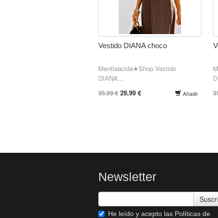
Vestido DIANA choco
V
Menttaacida★Shop Vestido
M
DIANA...
D
29,99 €
35,99 €
3
Añadir
Newsletter
Suscr
He leído y acepto las
Políticas de