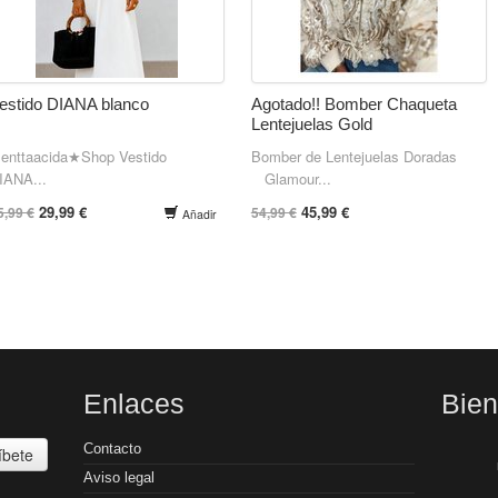
estido DIANA blanco
Agotado!! Bomber Chaqueta
Lentejuelas Gold
enttaacida★Shop Vestido
Bomber de Lentejuelas Doradas
IANA...
Glamour...
29,99 €
45,99 €
5,99 €
54,99 €
Añadir
Enlaces
Bie
Contacto
íbete
Aviso legal