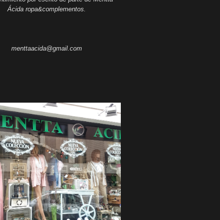
Ácida ropa&complementos.
menttaacida@gmail.com