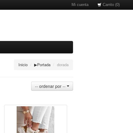
Mi cuenta
Carrito (0)
Inicio
/
▶Portada
/
dorada
-- ordenar por --