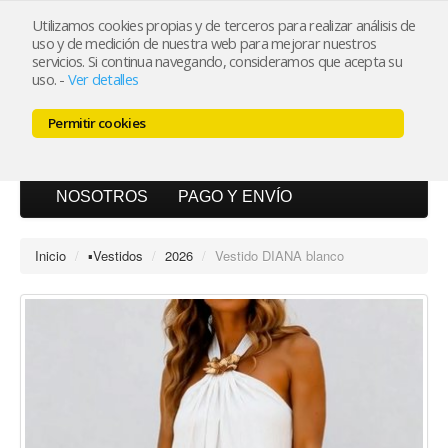
Utilizamos cookies propias y de terceros para realizar análisis de
uso y de medición de nuestra web para mejorar nuestros
Mi cuenta
servicios. Si continua navegando, consideramos que acepta su
uso.
-
Ver detalles
Carrito (0)
Permitir cookies
INICIO
CATÁLOGO
BLOG
NOSOTROS
PAGO Y ENVÍO
Inicio
/
▪︎Vestidos
/
2026
/
Vestido DIANA blanco