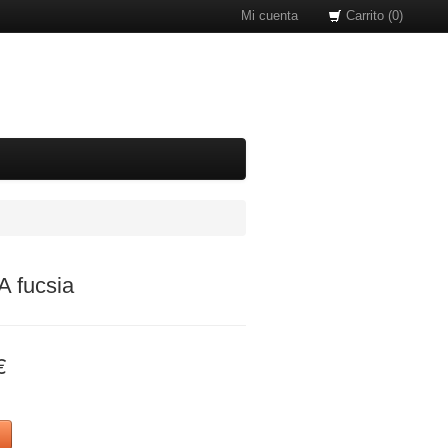
Mi cuenta
Carrito (0)
A fucsia
€