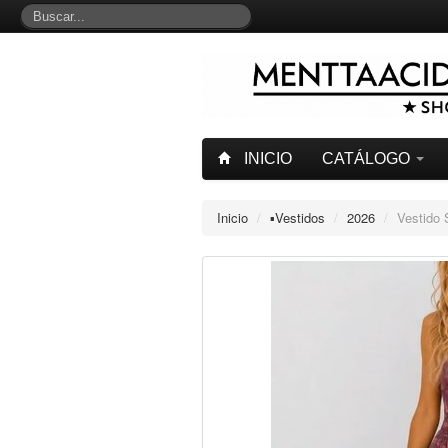
INICIO
CATÁLOGO
Inicio
/
▪︎Vestidos
/
2026
/
Vestido 