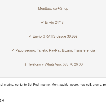
Menttaacida★Shop
✔ Envío 24/48h
✔ Envío GRATIS desde 39,99€
✔ Pago seguro: Tarjeta, PayPal, Bizum, Transferencia
📱 Teléfono y WhatsApp: 638 76 26 90
sol marino
,
conjunto Sol Red
,
marino
,
Menttaacida
,
negro
,
new coll
,
promo
,
re
os