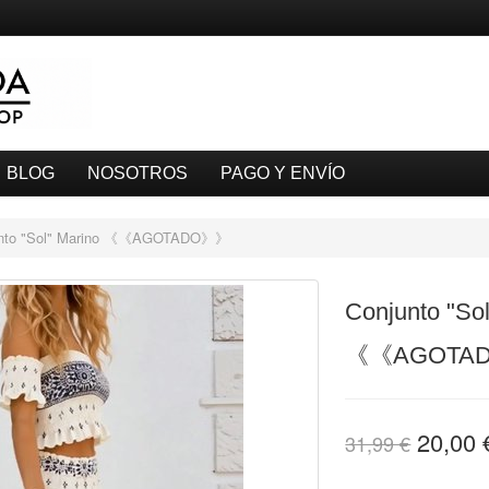
BLOG
NOSOTROS
PAGO Y ENVÍO
unto "Sol" Marino 《《AGOTADO》》
Conjunto "So
《《AGOTA
20,00 
31,99 €