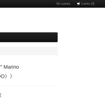
Mi cuenta
Carrito (0)
l" Marino
DO》》
€