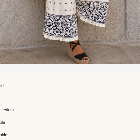
an
a
ecedora
ble
able