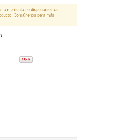
ste momento no disponemos de
roducto. Consúltenos para más
O