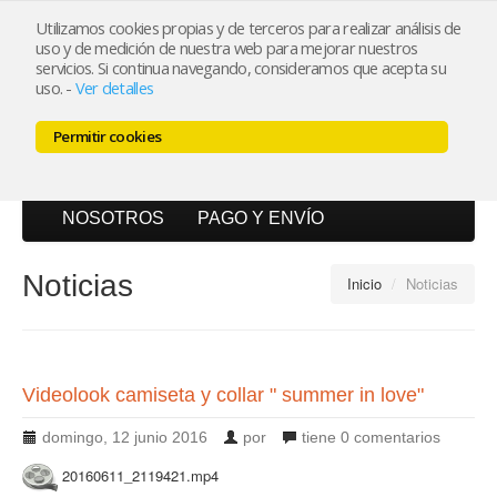
Utilizamos cookies propias y de terceros para realizar análisis de
uso y de medición de nuestra web para mejorar nuestros
Mi cuenta
servicios. Si continua navegando, consideramos que acepta su
uso.
-
Ver detalles
Carrito (0)
Permitir cookies
INICIO
CATÁLOGO
BLOG
NOSOTROS
PAGO Y ENVÍO
Noticias
Inicio
/
Noticias
Videolook camiseta y collar " summer in love"
domingo, 12 junio 2016
por
tiene
0 comentarios
20160611_2119421.mp4