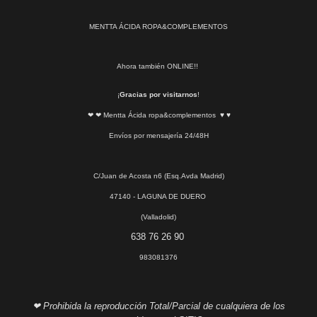
MENTTA ÁCIDA ROPA&COMPLEMENTOS
Ahora también ONLINE!!
¡
Gracias por visitarnos
!
❤ ❤ Mentta Ácida ropa&complementos ♥ ♥
Envíos por mensajería 24/48H
C/Juan de Acosta n6 (Esq.Avda Madrid)
47140 - LAGUNA DE DUERO
(Valladolid)
638 76 26 90
983081376
❤ Prohibida la reproducción Total/Parcial de cualquiera de los