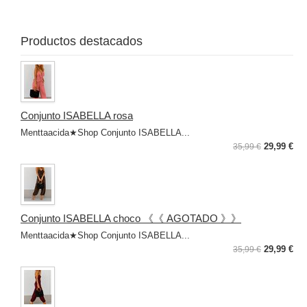
lle
Productos destacados
Conjunto ISABELLA rosa
Menttaacida★Shop Conjunto ISABELLA...
29,99 €
35,99 €
Conjunto ISABELLA choco 《《 AGOTADO 》》
Menttaacida★Shop Conjunto ISABELLA...
29,99 €
35,99 €