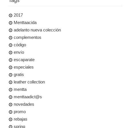
Tags
2017
Menttaacida
adelanto nueva colección
complementos
código
envío
escaparate
especiales
gratis
leather collection
mentta
menttaadict@s
novedades
promo
rebajas
spring