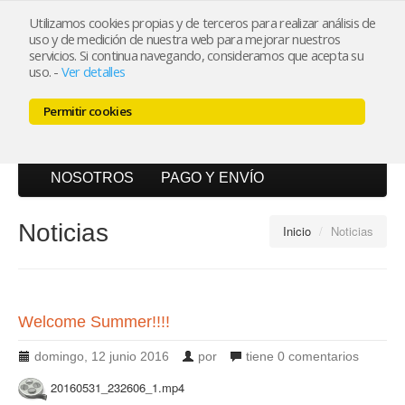
Utilizamos cookies propias y de terceros para realizar análisis de
uso y de medición de nuestra web para mejorar nuestros
Mi cuenta
servicios. Si continua navegando, consideramos que acepta su
uso.
-
Ver detalles
Carrito (0)
Permitir cookies
INICIO
CATÁLOGO
BLOG
NOSOTROS
PAGO Y ENVÍO
Noticias
Inicio
/
Noticias
Welcome Summer!!!!
domingo, 12 junio 2016
por
tiene
0 comentarios
20160531_232606_1.mp4