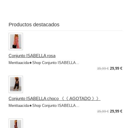
❤
❤
Productos destacados
Conjunto ISABELLA rosa
Menttaacida★Shop Conjunto ISABELLA...
29,99 €
35,99 €
Conjunto ISABELLA choco 《《 AGOTADO 》》
Menttaacida★Shop Conjunto ISABELLA...
29,99 €
35,99 €