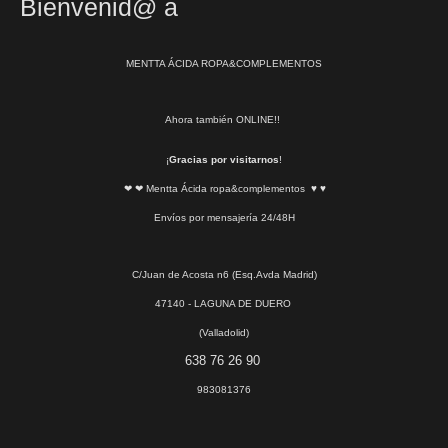
Bienvenid@ a
MENTTA ÁCIDA ROPA&COMPLEMENTOS
Ahora también ONLINE!!
¡
Gracias por visitarnos
!
❤ ❤ Mentta Ácida ropa&complementos ♥ ♥
Envíos por mensajería 24/48H
C/Juan de Acosta n6 (Esq.Avda Madrid)
47140 - LAGUNA DE DUERO
(Valladolid)
638 76 26 90
983081376