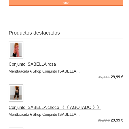
ene
RE
❤
❤
Productos destacados
Conjunto ISABELLA rosa
Menttaacida★Shop Conjunto ISABELLA...
29,99 €
35,99 €
Conjunto ISABELLA choco 《《 AGOTADO 》》
Menttaacida★Shop Conjunto ISABELLA...
29,99 €
35,99 €