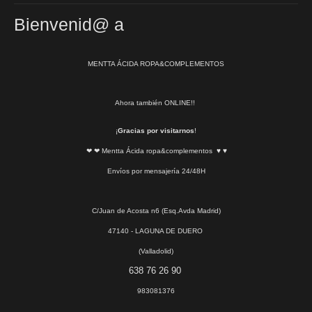
Bienvenid@ a
MENTTA ÁCIDA ROPA&COMPLEMENTOS
Ahora también ONLINE!!
¡
Gracias por visitarnos
!
❤ ❤ Mentta Ácida ropa&complementos ♥ ♥
Envíos por mensajería 24/48H
C/Juan de Acosta n6 (Esq.Avda Madrid)
47140 - LAGUNA DE DUERO
(Valladolid)
638 76 26 90
983081376