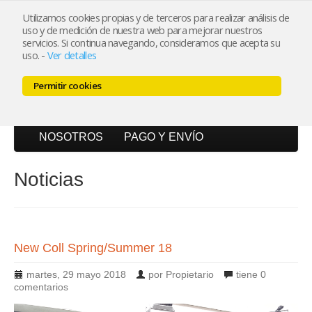
Utilizamos cookies propias y de terceros para realizar análisis de
uso y de medición de nuestra web para mejorar nuestros
Mi cuenta
servicios. Si continua navegando, consideramos que acepta su
uso.
-
Ver detalles
Carrito (0)
Permitir cookies
INICIO
CATÁLOGO
BLOG
NOSOTROS
PAGO Y ENVÍO
Noticias
New Coll Spring/Summer 18
martes, 29 mayo 2018
por Propietario
tiene
0
comentarios