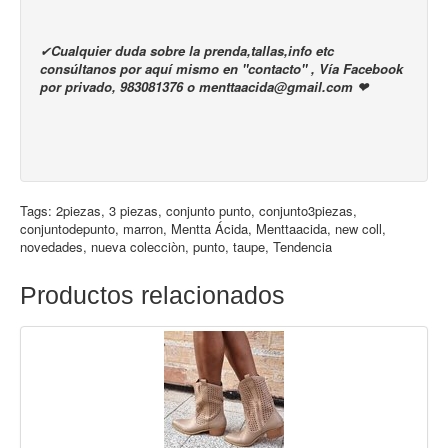
✔
Cualquier duda sobre la prenda,tallas,info etc
consúltanos por aquí mismo en "contacto" , Vía Facebook
por privado, 983081376 o menttaacida@gmail.com ❤
Tags:
2piezas
,
3 piezas
,
conjunto punto
,
conjunto3piezas
,
conjuntodepunto
,
marron
,
Mentta Ácida
,
Menttaacida
,
new coll
,
novedades
,
nueva colecciòn
,
punto
,
taupe
,
Tendencia
Productos relacionados