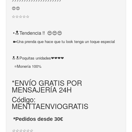
😍😍
☆☆☆☆☆
•🔝Tendencia !! 😍😍😍
■▪Una prenda que hace que tu look tenga un toque especial
🔝🔝Poquitas unidades❤❤❤❤ 
⭐Monería 100%
*ENVÍO GRATIS POR
MENSAJERÍA 24H
Código:
MENTTAENVIOGRATIS
*Pedidos desde 30€
☆☆☆☆☆☆