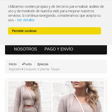
Utilizamos cookies propias y de terceros para realizar análisis de
uso y de medición de nuestra web para mejorar nuestros
Mi cuenta
servicios. Si continua navegando, consideramos que acepta su
uso.
-
Ver detalles
Carrito (0)
Permitir cookies
INICIO
CATÁLOGO
BLOG
NOSOTROS
PAGO Y ENVÍO
Inicio
/
▪︎Punto
/
2piezas
/
Agotado★Conjunto 3 piezas Taupe