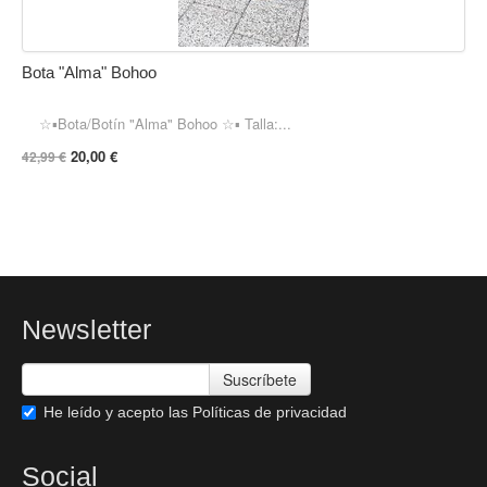
Bota "Alma" Bohoo
☆▪︎Bota/Botín "Alma" Bohoo ☆▪︎ Talla:...
20,00 €
42,99 €
Newsletter
Suscríbete
He leído y acepto las
Políticas de privacidad
Social