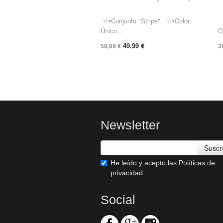
☆▪︎Conjunto "Stripe" ☆▪Color:
☆
Único...
C
49,99 €
59,99 €
3
Newsletter
Suscr
He leído y acepto las
Políticas de
privacidad
Social