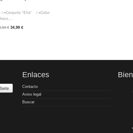
▪︎Conjunto "Elía" ☆▪Color:
hoco,...
34,99 €
9,99 €
Enlaces
Bie
Contacto
íbete
Aviso legal
Buscar