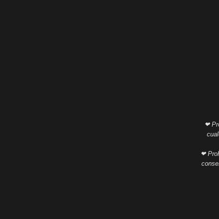
❤ Pro
cual
❤ Proh
consen