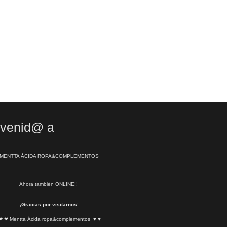
nvenid@ a
MENTTA ÁCIDA ROPA&COMPLEMENTOS
Ahora también ONLINE!!
¡
Gracias por visitarnos
!
❤ ❤ Mentta Ácida ropa&complementos ♥ ♥