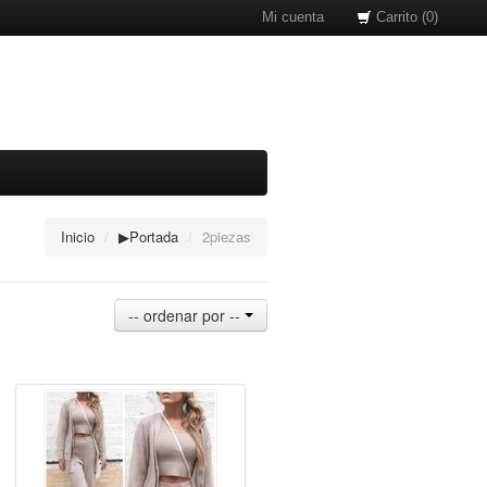
Mi cuenta
Carrito (0)
Inicio
/
▶Portada
/
2piezas
-- ordenar por --