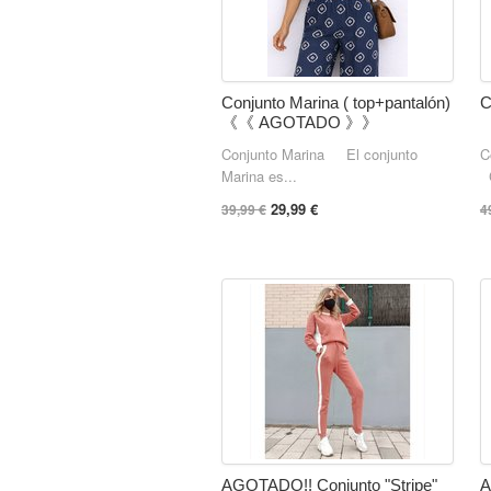
Conjunto Marina ( top+pantalón)
C
《《 AGOTADO 》》
Conjunto Marina El conjunto
C
Marina es...
C
29,99 €
39,99 €
4
AGOTADO!! Conjunto "Stripe"
A