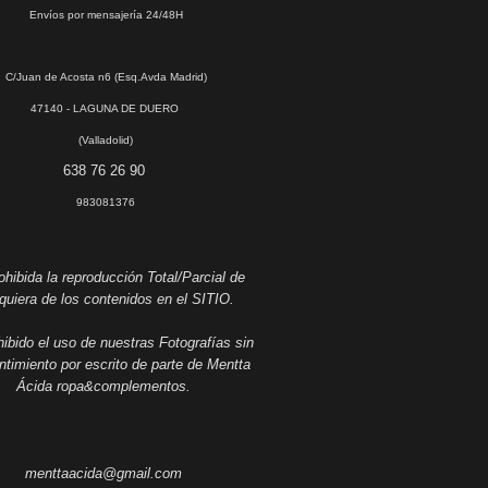
Envíos por mensajería 24/48H
C/Juan de Acosta n6 (Esq.Avda Madrid)
47140 - LAGUNA DE DUERO
(Valladolid)
638 76 26 90
983081376
hibida la reproducción Total/Parcial de
quiera de los contenidos en el SITIO.
ibido el uso de nuestras Fotografías sin
timiento por escrito de parte de Mentta
Ácida ropa&complementos.
menttaacida@gmail.com