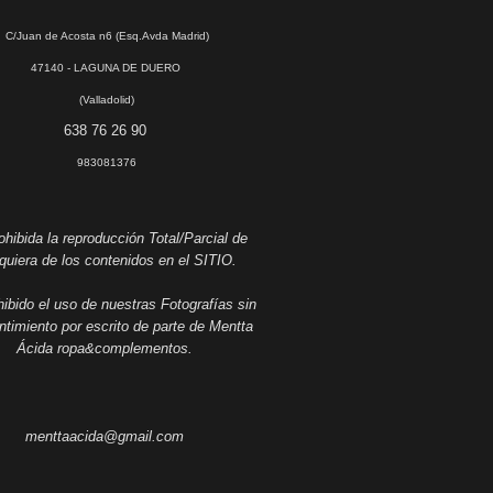
C/Juan de Acosta n6 (Esq.Avda Madrid)
47140 - LAGUNA DE DUERO
(Valladolid)
638 76 26 90
983081376
hibida la reproducción Total/Parcial de
quiera de los contenidos en el SITIO.
ibido el uso de nuestras Fotografías sin
timiento por escrito de parte de Mentta
Ácida ropa&complementos.
menttaacida@gmail.com