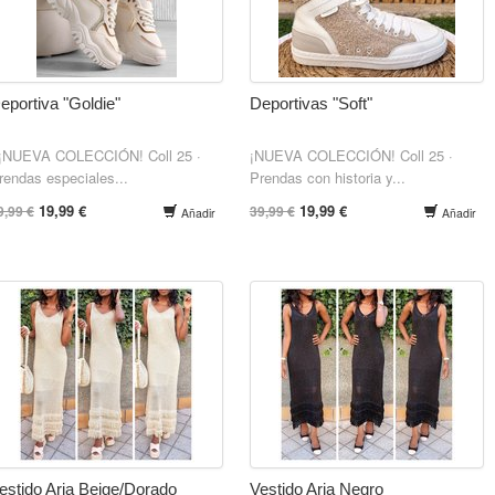
eportiva "Goldie"
Deportivas "Soft"
NUEVA COLECCIÓN! Coll 25 ·
¡NUEVA COLECCIÓN! Coll 25 ·
rendas especiales...
Prendas con historia y...
19,99 €
19,99 €
9,99 €
39,99 €
Añadir
Añadir
estido Aria Beige/Dorado
Vestido Aria Negro