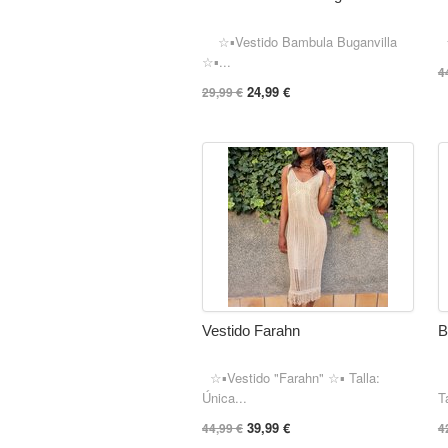
☆▪︎Vestido Bambula Buganvilla
☆
☆▪︎...
4
24,99 €
29,99 €
Vestido Farahn
B
☆▪︎Vestido "Farahn" ☆▪︎ Talla:
☆
Única...
Ta
39,99 €
44,99 €
4