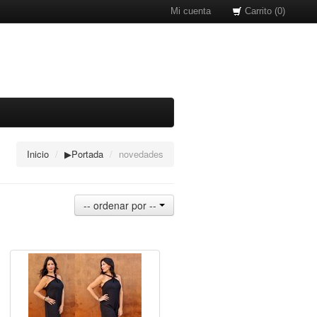
Mi cuenta
Carrito (0)
Inicio
/
▶Portada
/
novedades
-- ordenar por --