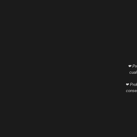
❤ Pro
cual
❤ Proh
consen