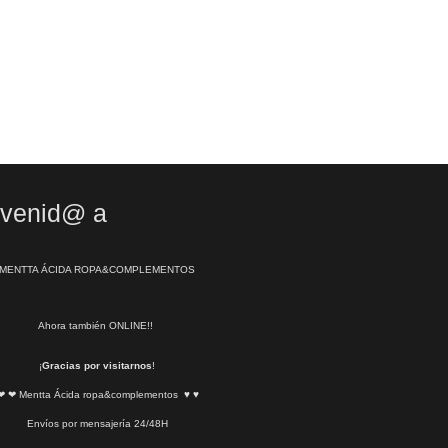
nvenid@ a
MENTTA ÁCIDA ROPA&COMPLEMENTOS
Ahora también ONLINE!!
¡
Gracias por visitarnos
!
❤ ❤ Mentta Ácida ropa&complementos ♥ ♥
Envíos por mensajería 24/48H