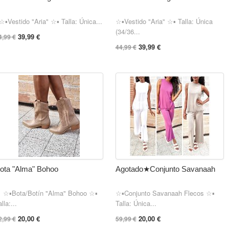
▪︎Vestido "Aria" ☆▪︎ Talla: Única...
☆▪︎Vestido "Aria" ☆▪︎ Talla: Única
(34/36...
39,99 €
4,99 €
39,99 €
44,99 €
ota "Alma" Bohoo
Agotado★Conjunto Savanaah
▪︎Bota/Botín "Alma" Bohoo ☆▪︎
☆▪︎Conjunto Savanaah Flecos ☆▪︎
lla:...
Talla: Única...
20,00 €
20,00 €
2,99 €
59,99 €