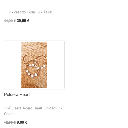
☆▪︎Vestido "Aria" ☆▪︎ Talla:...
39,99 €
44,99 €
Pulsera Heart
☆▪︎Pulsera Acero Heart (unidad) ☆▪︎
Color:...
9,99 €
12,99 €