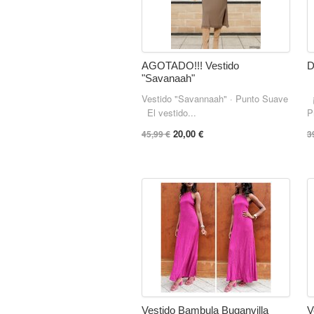
AGOTADO!!! Vestido
D
"Savanaah"
Vestido "Savannaah" · Punto Suave
¡
El vestido...
P
20,00 €
45,99 €
3
Vestido Bambula Buganvilla
V