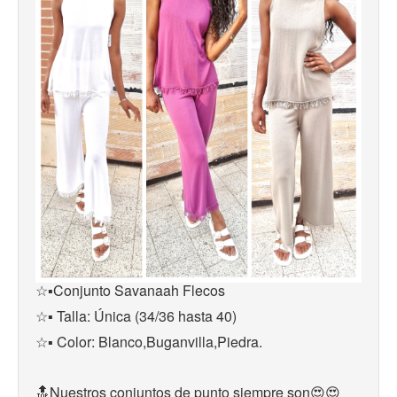
☆▪︎Conjunto Savanaah Flecos
☆▪︎ Talla: Única (34/36 hasta 40) 
☆▪︎ Color: Blanco,Buganvilla,Piedra.
🔝Nuestros conjuntos de punto siempre son😍😍