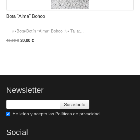
Bota "Alma" Bohoo
☆▪︎Bota/Botín "Alma" Bohoo ☆▪︎ Talla:...
20,00 €
42,99 €
Newsletter
Suscríbete
He leído y acepto las
Políticas de privacidad
Social