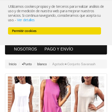
Utilizamos cookies propias y de terceros para realizar análisis de
uso y de medición de nuestra web para mejorar nuestros
Mi cuenta
servicios. Si continua navegando, consideramos que acepta su
uso.
-
Ver detalles
Carrito (0)
Permitir cookies
INICIO
CATÁLOGO
BLOG
NOSOTROS
PAGO Y ENVÍO
Inicio
/
▪︎Punto
/
blanco
/
Agotado★Conjunto Savanaah