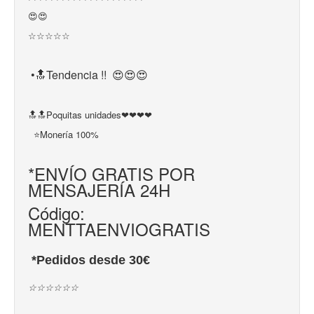
😍😍
☆☆☆☆☆
•🔝Tendencia !! 😍😍😍
🔝🔝Poquitas unidades❤❤❤❤ 
⭐Monería 100%
*ENVÍO GRATIS POR
MENSAJERÍA 24H
Código:
MENTTAENVIOGRATIS
*Pedidos desde 30€
☆☆☆☆☆☆