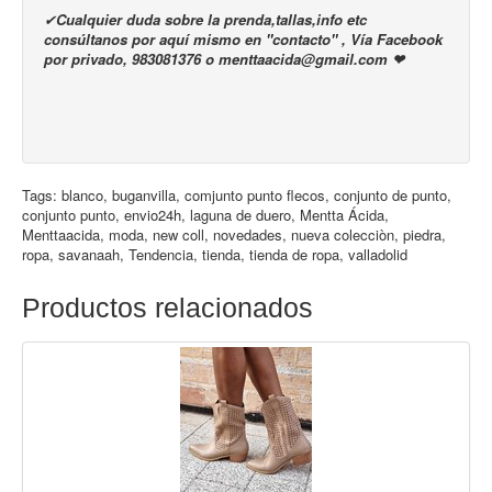
✔
Cualquier duda sobre la prenda,tallas,info etc
consúltanos por aquí mismo en "contacto" , Vía Facebook
por privado, 983081376 o menttaacida@gmail.com ❤
Tags:
blanco
,
buganvilla
,
comjunto punto flecos
,
conjunto de punto
,
conjunto punto
,
envio24h
,
laguna de duero
,
Mentta Ácida
,
Menttaacida
,
moda
,
new coll
,
novedades
,
nueva colecciòn
,
piedra
,
ropa
,
savanaah
,
Tendencia
,
tienda
,
tienda de ropa
,
valladolid
Productos relacionados