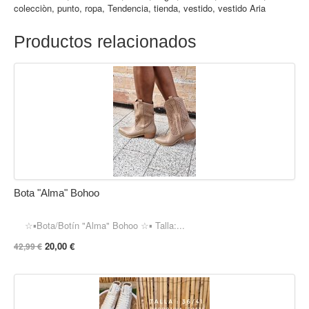
colecciòn
,
punto
,
ropa
,
Tendencia
,
tienda
,
vestido
,
vestido Aria
Productos relacionados
Bota "Alma" Bohoo
☆▪︎Bota/Botín "Alma" Bohoo ☆▪︎ Talla:...
20,00 €
42,99 €