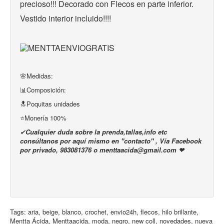
precioso!!! Decorado con Flecos en parte inferior.
Vestido interior incluido!!!!
🌸Medidas:
📊Composición:
🔝Poquitas unidades
⭐Monería 100%
✔
Cualquier duda sobre la prenda,tallas,info etc
consúltanos por aquí mismo en "contacto" , Vía Facebook
por privado, 983081376 o menttaacida@gmail.com ❤
Tags:
aria
,
beige
,
blanco
,
crochet
,
envio24h
,
flecos
,
hilo brillante
,
Mentta Ácida
,
Menttaacida
,
moda
,
negro
,
new coll
,
novedades
,
nueva