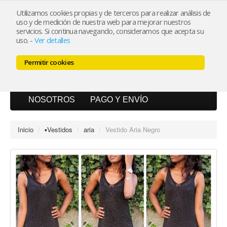
Utilizamos cookies propias y de terceros para realizar análisis de
uso y de medición de nuestra web para mejorar nuestros
Mi cuenta
servicios. Si continua navegando, consideramos que acepta su
uso.
-
Ver detalles
Carrito (0)
Permitir cookies
INICIO
CATÁLOGO
BLOG
NOSOTROS
PAGO Y ENVÍO
Inicio
/
▪︎Vestidos
/
aria
/
Vestido Aria Negro