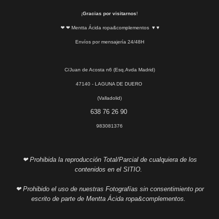
¡
Gracias por visitarnos
!
❤ ❤ Mentta Ácida ropa&complementos ♥ ♥
Envíos por mensajería 24/48H
C/Juan de Acosta n6 (Esq.Avda Madrid)
47140 - LAGUNA DE DUERO
(Valladolid)
638 76 26 90
983081376
❤ Prohibida la reproducción Total/Parcial de cualquiera de los
contenidos en el SITIO.
❤ Prohibido el uso de nuestras Fotografías sin consentimiento por
escrito de parte de Mentta Ácida ropa&complementos.