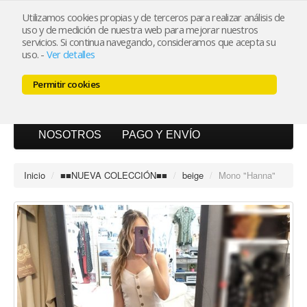
Utilizamos cookies propias y de terceros para realizar análisis de
uso y de medición de nuestra web para mejorar nuestros
Mi cuenta
servicios. Si continua navegando, consideramos que acepta su
uso.
-
Ver detalles
Carrito (0)
Permitir cookies
INICIO
CATÁLOGO
BLOG
NOSOTROS
PAGO Y ENVÍO
Inicio
/
■■NUEVA COLECCIÓN■■
/
beige
/
Mono "Hanna"