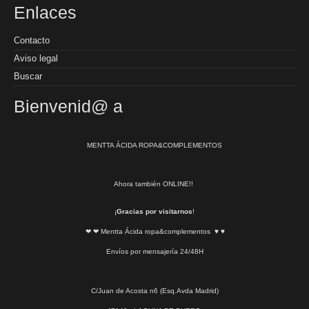
Enlaces
Contacto
Aviso legal
Buscar
Bienvenid@ a
MENTTA ÁCIDA ROPA&COMPLEMENTOS
Ahora también ONLINE!!
¡
Gracias por visitarnos
!
❤ ❤ Mentta Ácida ropa&complementos ♥ ♥
Envíos por mensajería 24/48H
C/Juan de Acosta n6 (Esq.Avda Madrid)