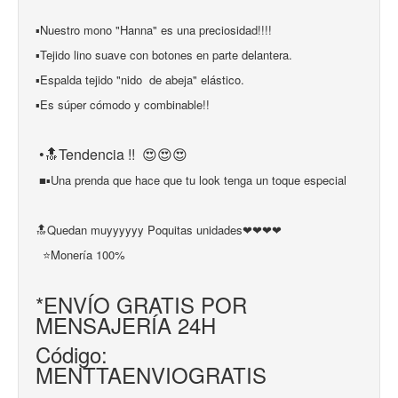
▪︎Nuestro mono "Hanna" es una preciosidad!!!!
▪︎Tejido lino suave con botones en parte delantera.
▪︎Espalda tejido "nido de abeja" elástico.
▪︎Es súper cómodo y combinable!!
•🔝Tendencia !! 😍😍😍
■▪Una prenda que hace que tu look tenga un toque especial
🔝Quedan muyyyyyy Poquitas unidades❤❤❤❤ 
⭐Monería 100%
*ENVÍO GRATIS POR
MENSAJERÍA 24H
Código:
MENTTAENVIOGRATIS