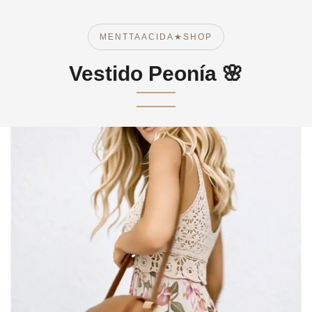
MENTTAACIDA★SHOP
Vestido Peonía 🌸