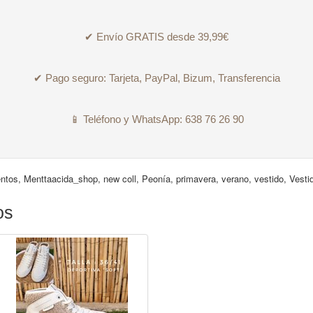
✔ Envío GRATIS desde 39,99€
✔ Pago seguro: Tarjeta, PayPal, Bizum, Transferencia
📱 Teléfono y WhatsApp: 638 76 26 90
ntos
,
Menttaacida_shop
,
new coll
,
Peonía
,
primavera
,
verano
,
vestido
,
Vesti
os