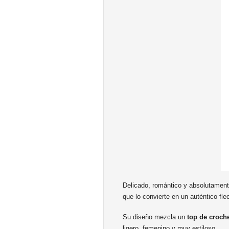
Delicado, romántico y absolutament
que lo convierte en un auténtico fle
Su diseño mezcla un
top de croche
ligero, femenino y muy estiloso.