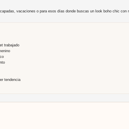
escapadas, vacaciones o para esos días donde buscas un look boho chic con
et trabajado
menino
ico
nto
er tendencia