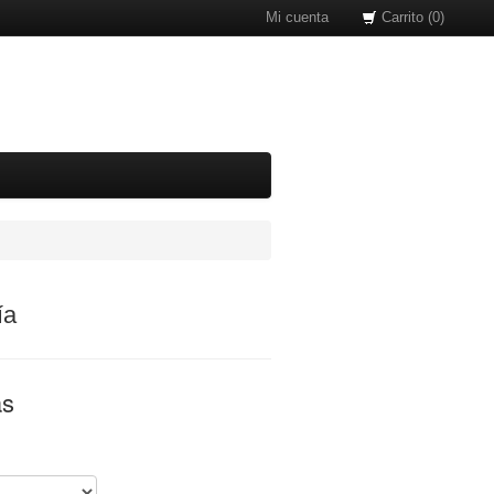
Mi cuenta
Carrito (0)
ía
as