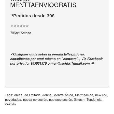
MENTTAENVIOGRATIS
*Pedidos desde 30€
☆☆☆☆☆☆
Tallaje Smash
✔
Cualquier duda sobre la prenda,tallas,info etc
consúltanos por aquí mismo en "contacto" , Vía Facebook
por privado, 983081376 o menttaacida@gmail.com ❤
Tags:
dress
,
ed limitada
,
Jenna
,
Mentta Ácida
,
Menttaacida
,
new coll
,
novedades
,
nueva colecciòn
,
nuevacolección
,
Smash
,
Tendencia
,
vestido