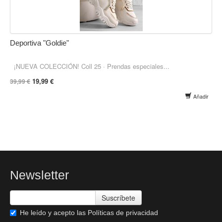
Deportiva "Goldie"
¡NUEVA COLECCIÓN! Coll 25 · Prendas especiales...
19,99 €
39,99 €
Añadir
Newsletter
Suscríbete
He leído y acepto las
Políticas de privacidad