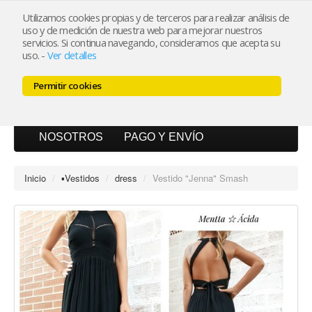
Utilizamos cookies propias y de terceros para realizar análisis de
uso y de medición de nuestra web para mejorar nuestros
Mi cuenta
servicios. Si continua navegando, consideramos que acepta su
uso.
-
Ver detalles
Carrito (0)
Permitir cookies
INICIO
CATÁLOGO
BLOG
NOSOTROS
PAGO Y ENVÍO
Inicio
/
▪︎Vestidos
/
dress
/
Vestido "Jenna" Smash