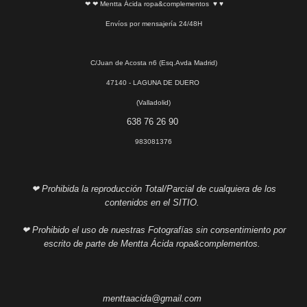
❤ ❤ Mentta Ácida ropa&complementos ♥ ♥
Envíos por mensajería 24/48H
C/Juan de Acosta n6 (Esq.Avda Madrid)
47140 - LAGUNA DE DUERO
(Valladolid)
638 76 26 90
983081376
❤ Prohibida la reproducción Total/Parcial de cualquiera de los
contenidos en el SITIO.
❤ Prohibido el uso de nuestras Fotografías sin consentimiento por
escrito de parte de Mentta Ácida ropa&complementos.
menttaacida@gmail.com