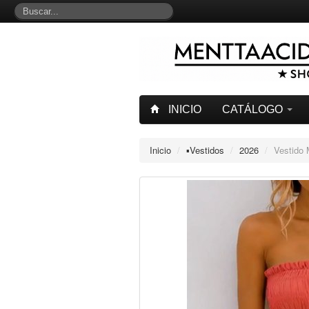
INICIO
CATÁLOGO
Inicio
/
▪︎Vestidos
/
2026
/
Vestid