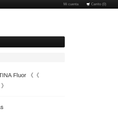
Mi cuenta
Carrito (0)
TINA Fluor 《《
》》
as