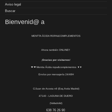
Aviso legal
Buscar
Bienvenid@ a
MENTTA ÁCIDA ROPA&COMPLEMENTOS
Ahora también ONLINE!!
¡
Gracias por visitarnos
!
❤ ❤ Mentta Ácida ropa&complementos ♥ ♥
Envíos por mensajería 24/48H
C/Juan de Acosta n6 (Esq.Avda Madrid)
47140 - LAGUNA DE DUERO
(Valladolid)
638 76 26 90