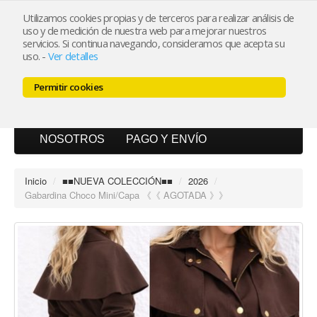
Utilizamos cookies propias y de terceros para realizar análisis de
uso y de medición de nuestra web para mejorar nuestros
Mi cuenta
servicios. Si continua navegando, consideramos que acepta su
uso.
-
Ver detalles
Carrito (0)
Permitir cookies
INICIO
CATÁLOGO
BLOG
NOSOTROS
PAGO Y ENVÍO
Inicio
/
■■NUEVA COLECCIÓN■■
/
2026
/
Gabardina Choco Mini/Capa 《《 AGOTADA 》》