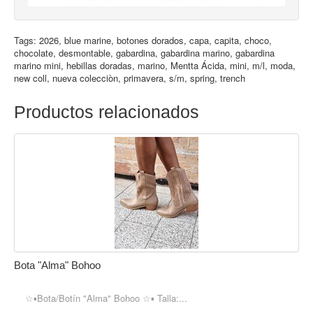
Tags:
2026
,
blue marine
,
botones dorados
,
capa
,
capita
,
choco
,
chocolate
,
desmontable
,
gabardina
,
gabardina marino
,
gabardina
marino mini
,
hebillas doradas
,
marino
,
Mentta Ácida
,
mini
,
m/l
,
moda
,
new coll
,
nueva colecciòn
,
primavera
,
s/m
,
spring
,
trench
Productos relacionados
Bota "Alma" Bohoo
☆▪︎Bota/Botín "Alma" Bohoo ☆▪︎ Talla:...