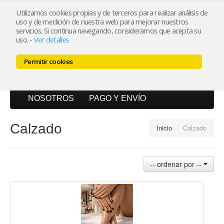
Utilizamos cookies propias y de terceros para realizar análisis de
uso y de medición de nuestra web para mejorar nuestros
Mi cuenta
servicios. Si continua navegando, consideramos que acepta su
uso.
-
Ver detalles
Carrito (0)
Permitir cookies
INICIO
CATÁLOGO
BLOG
NOSOTROS
PAGO Y ENVÍO
Calzado
Inicio
/
Calzado
-- ordenar por --