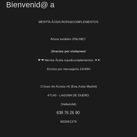
Bienvenid@ a
MENTTA ÁCIDA ROPA&COMPLEMENTOS
Ahora también ONLINE!!
¡
Gracias por visitarnos
!
❤ ❤ Mentta Ácida ropa&complementos ♥ ♥
Envíos por mensajería 24/48H
C/Juan de Acosta n6 (Esq.Avda Madrid)
47140 - LAGUNA DE DUERO
(Valladolid)
638 76 26 90
983081376