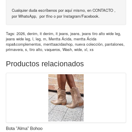
Cualquier duda escríbenos por aquí mismo, en CONTACTO ,
por WhatsApp, por tfno o por Instagram/Facebook.
Tags:
2026
,
denim
,
it denim
,
it jeans
,
jeans
,
jeans tiro alto wide leg
,
jeans wide leg
,
l
,
leg
,
m
,
Mentta Ácida
,
mentta Ácida
ropa&complementos
,
menttaacidashop
,
nueva colecciòn
,
pantalones
,
primavera
,
s
,
tiro alto
,
vaqueros
,
Wash
,
wide
,
xl
,
xs
Productos relacionados
Bota "Alma" Bohoo