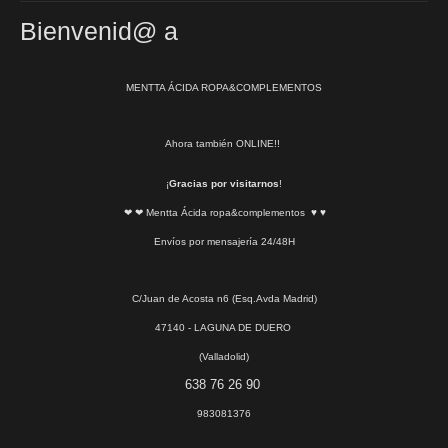
Bienvenid@ a
MENTTA ÁCIDA ROPA&COMPLEMENTOS
Ahora también ONLINE!!
¡
Gracias por visitarnos
!
❤ ❤ Mentta Ácida ropa&complementos ♥ ♥
Envíos por mensajería 24/48H
C/Juan de Acosta n6 (Esq.Avda Madrid)
47140 - LAGUNA DE DUERO
(Valladolid)
638 76 26 90
983081376