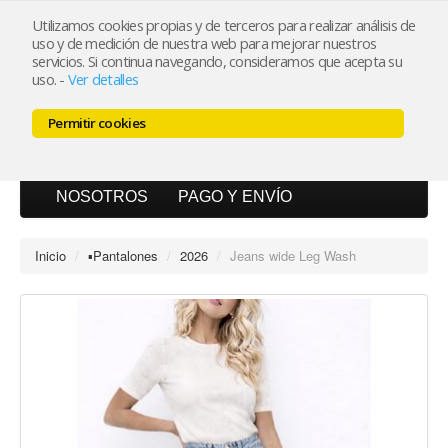
Utilizamos cookies propias y de terceros para realizar análisis de
uso y de medición de nuestra web para mejorar nuestros
Mi cuenta
servicios. Si continua navegando, consideramos que acepta su
uso.
-
Ver detalles
Carrito (0)
Permitir cookies
INICIO
CATÁLOGO
BLOG
NOSOTROS
PAGO Y ENVÍO
Inicio
/
▪︎Pantalones
/
2026
/
Jeans wide Leg Wash